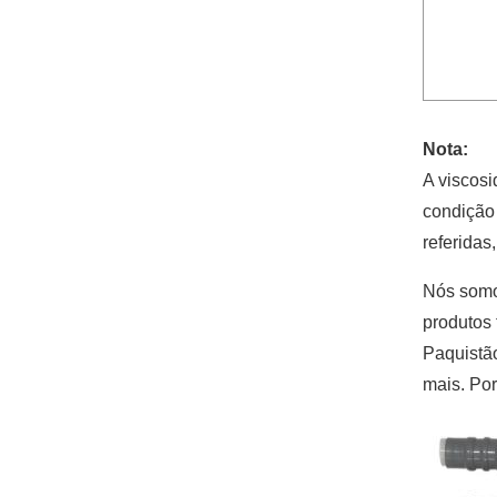
Nota:
A viscos
condição 
referidas
Nós somos
produtos 
Paquistão
mais. Por