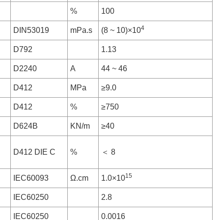
%
100
4
DIN53019
mPa.s
(8 ~ 10)×10
D792
1.13
D2240
A
44 ~ 46
D412
MPa
≥9.0
D412
%
≥750
D624B
KN/m
≥40
D412 DIE C
%
＜ 8
15
IEC60093
Ω.cm
1.0×10
IEC60250
2.8
IEC60250
0.0016