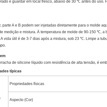
lado e guardar em local fresco, abaixo de 30 ℃ antes do uso. 
, parte A e B podem ser injetadas diretamente para o molde aque
de medição e mistura. À temperatura de molde de 90-150 ℃, a b
A vida útil é de 3-7 dias após a mistura, sob 23 ℃. Limpe a t
mpo.
gem
racha de silicone líquido com resistência de alta tensão, é em
ades típicas
Propriedades físicas
a
Aspecto (Cor)