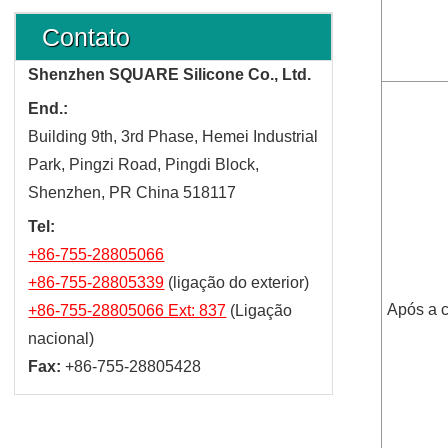
Contato
Shenzhen SQUARE Silicone Co., Ltd.
End.:
Building 9th, 3rd Phase, Hemei Industrial
Park, Pingzi Road, Pingdi Block,
Shenzhen, PR China 518117
Tel:
+86-755-28805066
+86-755-28805339
(ligação do exterior)
Após a 
+86-755-28805066 Ext: 837
(Ligação
nacional)
Fax:
+86-755-28805428