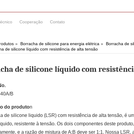
técnico
Cooperação
Contato
rodutos
Borracha de silicone para energia elétrica
Borracha de si
a de silicone líquido com resistência de alta tensão
cha de silicone líquido com resistênci
No.
-40A/B
o do produto
n
a de silicone liquido (LSR) com resistência de alta tensão, é 
líquido, resistente à tensão. Os dois componentes deste produto
amente, e a razão de mistura de A:B deve ser 1:1. Nossa LSR, a