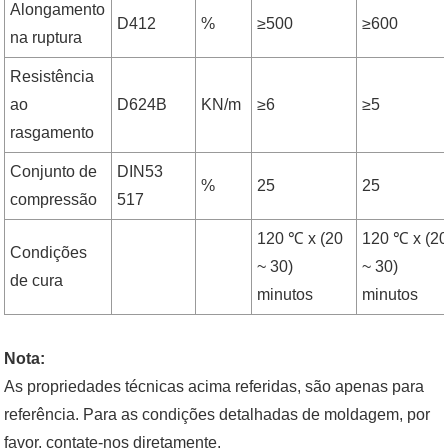
Alongamento
D412
%
≥500
≥600
na ruptura
Resistência
ao
D624B
KN/m
≥6
≥5
rasgamento
Conjunto de
DIN53
%
25
25
compressão
517
120 ℃ x (20
120 ℃ x (2
Condições
~ 30)
~ 30)
de cura
minutos
minutos
Nota:
As propriedades técnicas acima referidas, são apenas para
referência. Para as condições detalhadas de moldagem, por
favor, contate-nos diretamente.