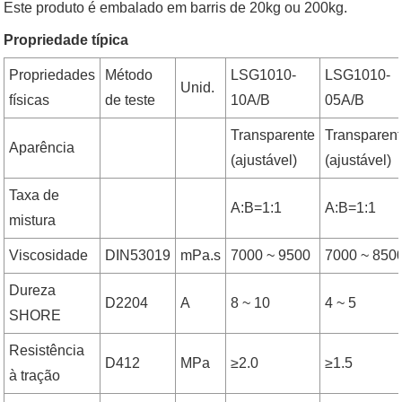
Este produto é embalado em barris de 20kg ou 200kg.
Propriedade típica
Propriedades
Método
LSG1010-
LSG1010-
Unid.
físicas
de teste
10A/B
05A/B
Transparente
Transparen
Aparência
(ajustável)
(ajustável)
Taxa de
A:B=1:1
A:B=1:1
mistura
Viscosidade
DIN53019
mPa.s
7000 ~ 9500
7000 ~ 850
Dureza
D2204
A
8 ~ 10
4 ~ 5
SHORE
Resistência
D412
MPa
≥2.0
≥1.5
à tração