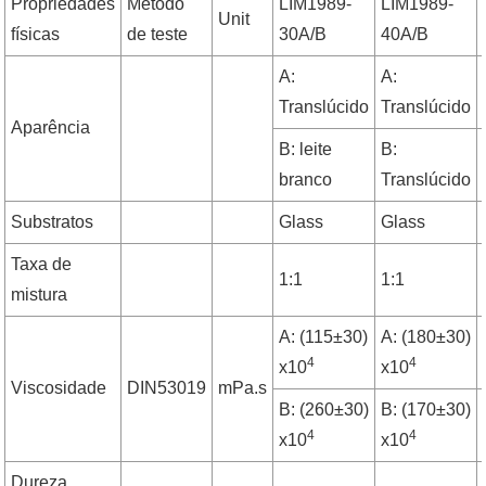
Propriedades
Método
LIM1989-
LIM1989-
Unit
físicas
de teste
30A/B
40A/B
A:
A:
Translúcido
Translúcido
Aparência
B: leite
B:
branco
Translúcido
Substratos
Glass
Glass
Taxa de
1:1
1:1
mistura
A: (115±30)
A: (180±30)
4
4
x10
x10
Viscosidade
DIN53019
mPa.s
B: (260±30)
B: (170±30)
4
4
x10
x10
Dureza