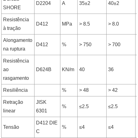
D2204
A
35±2
40±2
SHORE
Resistência
D412
MPa
> 8.5
> 8.0
à tração
Alongamento
D412
%
> 750
> 700
na ruptura
Resistência
ao
D624B
KN/m
40
36
rasgamento
Resiliência
%
> 48
> 42
Retração
JISK
%
≤2.5
≤2.5
linear
6301
D412 DIE
Tensão
%
≤4
≤4
C