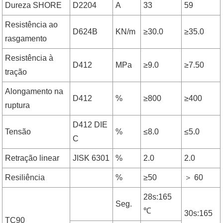
Dureza SHORE
D2204
A
33
59
Resistência ao
D624B
KN/m
≥30.0
≥35.0
rasgamento
Resistência à
D412
MPa
≥9.0
≥7.50
tração
Alongamento na
D412
%
≥800
≥400
ruptura
D412 DIE
Tensão
%
≤8.0
≤5.0
C
Retração linear
JISK 6301
%
2.0
2.0
Resiliência
%
≥50
＞ 60
28s:165
Seg.
℃
30s:165
TC90