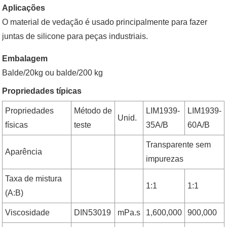
Aplicações
O material de vedação é usado principalmente para fazer
juntas de silicone para peças industriais.
Embalagem
Balde/20kg ou balde/200 kg
Propriedades típicas
Propriedades
Método de
LIM1939-
LIM1939-
Unid.
físicas
teste
35A/B
60A/B
Transparente sem
Aparência
impurezas
Taxa de mistura
1:1
1:1
(A:B)
Viscosidade
DIN53019
mPa.s
1,600,000
900,000