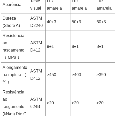
Teste
Luz
Luz
Luz
Aparência
visual
amarela
amarela
amarela
Dureza
ASTM
40±3
50±3
60±3
(Shore A)
D2240
Resistência
ao
ASTM
8±1
8±1
8±1
rasgamento
D412
（ MPa ）
Alongamento
ASTM
na ruptura （
≥450
≥400
≥350
D412
% ）
Resistência
ao
ASTM
≥20
≥20
≥20
rasgamento
624B
(kN/m) Die C