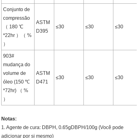
Conjunto de
compressão
ASTM
（ 180 ℃
≤30
≤30
≤30
D395
*22hr ）（ %
）
903#
mudança do
volume de
ASTM
≤30
≤30
≤30
óleo (150 ℃
D471
*72hr) （ %
）
Notas:
1. Agente de cura: DBPH, 0.65gDBPH/100g (Você pode
adicionar por si mesmo)