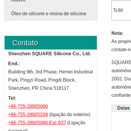
Tc90
Óleo de silicone e resina de silicone
Nota:
Contato
As propri
contate-n
Shenzhen SQUARE Silicone Co., Ltd.
SQUARE Si
End.:
automóve
Building 9th, 3rd Phase, Hemei Industrial
2002. Du
Park, Pingzi Road, Pingdi Block,
automóvel
Shenzhen, PR China 518117
confiant
Tel:
+86-755-28805066
Deixe
+86-755-28805339
(ligação do exterior)
+86-755-28805066 Ext: 837
(Ligação
nacional)