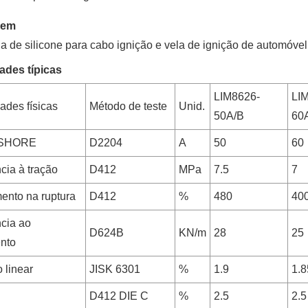
gem
a de silicone para cabo ignição e vela de ignição de automóve
ades típicas
LIM8626-
LI
ades físicas
Método de teste
Unid.
50A/B
60
 SHORE
D2204
A
50
60
cia à tração
D412
MPa
7.5
7
ento na ruptura
D412
%
480
40
cia ao
D624B
KN/m
28
25
nto
 linear
JISK 6301
%
1.9
1.8
D412 DIE C
%
2.5
2.5