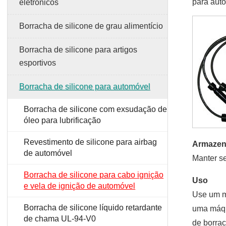
para aut
eletrônicos
Borracha de silicone de grau alimentício
Borracha de silicone para artigos
esportivos
Borracha de silicone para automóvel
Borracha de silicone com exsudação de
óleo para lubrificação
Revestimento de silicone para airbag
Armaze
de automóvel
Manter se
Borracha de silicone para cabo ignição
Uso
e vela de ignição de automóvel
Use um mi
Borracha de silicone líquido retardante
uma máqu
de chama UL-94-V0
de borra