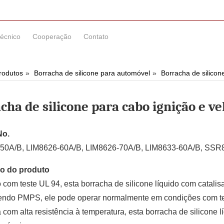
técnico
Cooperação
Contato
rodutos
Borracha de silicone para automóvel
Borracha de silicon
cha de silicone para cabo ignição e v
No.
50A/B, LIM8626-60A/B, LIM8626-70A/B, LIM8633-60A/B, SSR
o do produto
com teste UL 94, esta borracha de silicone líquido com catalisa
endo PMPS, ele pode operar normalmente em condições com tem
com alta resistência à temperatura, esta borracha de silicone l