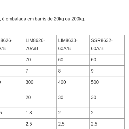
l, é embalada em barris de 20kg ou 200kg.
M8626-
LIM8626-
LIM8633-
SSR8632-
A/B
70A/B
60A/B
60A/B
70
60
60
7
8
9
0
300
400
500
20
30
30
5
1.8
2
2
2.5
2.5
2.5