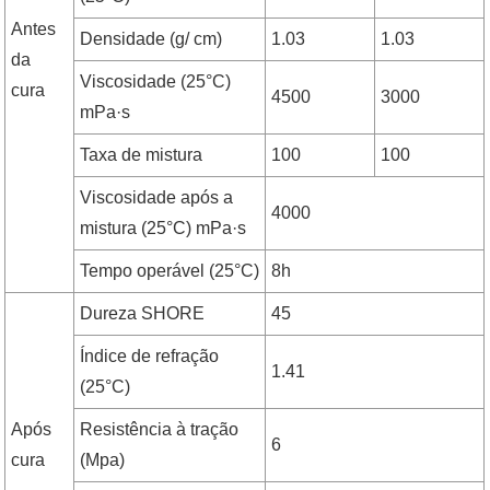
Antes
Densidade (g/ cm)
1.03
1.03
da
Viscosidade (25°C)
cura
4500
3000
mPa·s
Taxa de mistura
100
100
Viscosidade após a
4000
mistura (25°C) mPa·s
Tempo operável (25°C)
8h
Dureza SHORE
45
Índice de refração
1.41
(25°C)
Após
Resistência à tração
6
cura
(Mpa)