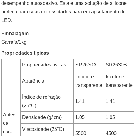
desempenho autoadesivo. Esta é uma solução de silicone
perfeita para suas necessidades para encapsulamento de
LED.
Embalagem
Garrafa/1kg
Propriedades típicas
Propriedades físicas
SR2630A
SR2630B
Incolor e
Incolor e
Aparência
transparente
transparente
Índice de refração
1.41
1.41
(25°C)
Antes
Densidade (g/ cm)
1.05
1.05
da
Viscosidade (25°C)
cura
5500
4500