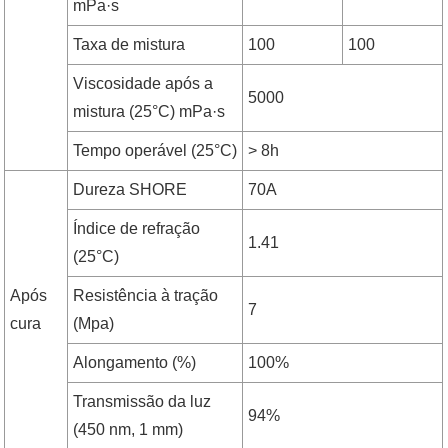
mPa·s
Taxa de mistura
100
100
Viscosidade após a
5000
mistura (25°C) mPa·s
Tempo operável (25°C)
> 8h
Dureza SHORE
70A
Índice de refração
1.41
(25°C)
Após
Resistência à tração
7
cura
(Mpa)
Alongamento (%)
100%
Transmissão da luz
94%
(450 nm, 1 mm)