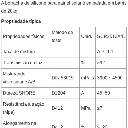
A borracha de silicone para painel solar é embalada em barris
de 20kg.
Propriedade típica
Método de
Propriedades físicas
Unid.
SCR2513A/B
teste
Taxa de mistura
A:B=1:1
Transmissão da luz
%
≥92
Misturando
DIN 53019
mPa.s
3900 ~ 4500
viscosidade A/B
Dureza SHORE
D2204
A
45~50
Resistência à tração
D412
MPa
≥7
(Mpa)
Alongamento na
D412
%
≥120