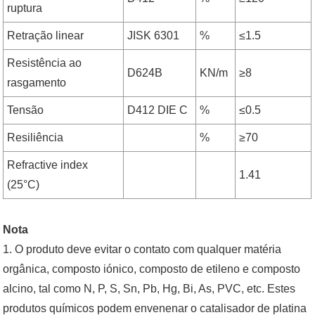
ruptura
Retração linear
JISK 6301
%
≤1.5
Resistência ao
D624B
KN/m
≥8
rasgamento
Tensão
D412 DIE C
%
≤0.5
Resiliência
%
≥70
Refractive index
1.41
(25°C)
Nota
1. O produto deve evitar o contato com qualquer matéria
orgânica, composto iónico, composto de etileno e composto
alcino, tal como N, P, S, Sn, Pb, Hg, Bi, As, PVC, etc. Estes
produtos químicos podem envenenar o catalisador de platina